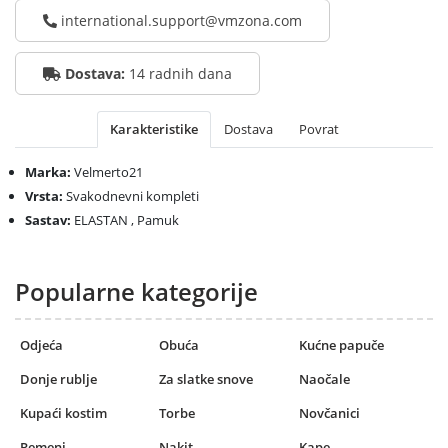
international.support@vmzona.com
Dostava:
14 radnih dana
Karakteristike
Dostava
Povrat
Marka:
Velmerto21
Vrsta:
Svakodnevni kompleti
Sastav:
ELASTAN , Pamuk
Popularne kategorije
Odjeća
Obuća
Kućne papuče
Donje rublje
Za slatke snove
Naočale
Kupaći kostim
Torbe
Novčanici
Remeni
Nakit
Kape