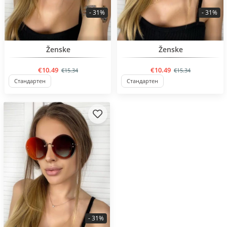
- 31%
- 31%
BESTSELLER
BESTSELLER
Ženske
Ženske
€10.49
€10.49
€15.34
€15.34
Стандартен
Стандартен
- 31%