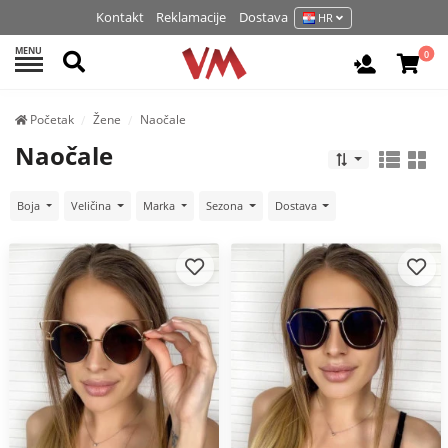
Kontakt
Reklamacije
Dostava
HR
MENU
Pretraži
0
Prijavite 
Početak
Žene
Naočale
Naočale
Boja
Veličina
Marka
Sezona
Dostava