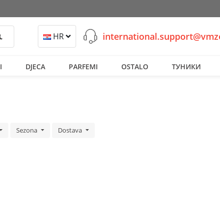
international.support@vm
retraži
HR
I
DJECA
PARFEMI
OSTALO
ТУНИКИ
Sezona
Dostava