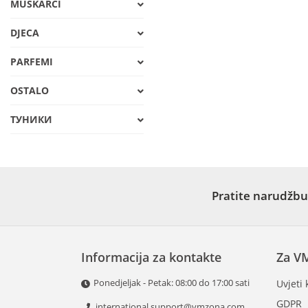
MUŠKARCI
DJECA
PARFEMI
OSTALO
ТУНИКИ
Pratite narudžbu
Informacija za kontakte
Za V
Ponedjeljak - Petak: 08:00 do 17:00 sati
Uvjeti 
GDPR
international.support@vmzona.com