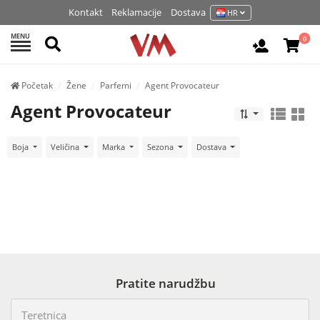
Kontakt
Reklamacije
Dostava
HR
MENU
Pretraži
0
Prijavite 
Početak
Žene
Parfemi
Agent Provocateur
Agent Provocateur
Boja
Veličina
Marka
Sezona
Dostava
Pratite narudžbu