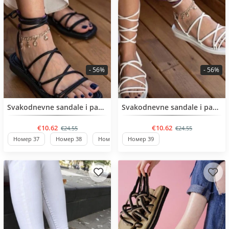
- 56%
- 56%
BESTSELLER
BESTSELLER
Svakodnevne sandale i papuče
Svakodnevne sandale i papuče
€10.62
€10.62
€24.55
€24.55
Номер 37
Номер 38
Номер 39
Номер 39
Номер 40