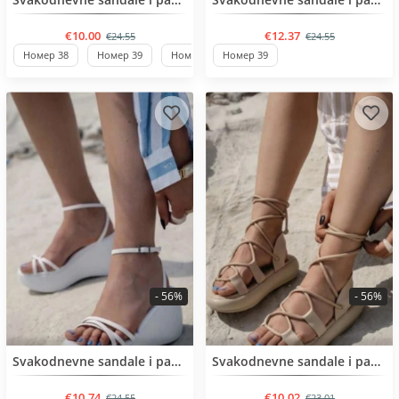
€10.00
€12.37
€24.55
€24.55
Номер 38
Номер 39
Номер 40
Номер 39
- 56%
- 56%
BESTSELLER
BESTSELLER
Svakodnevne sandale i papuče
Svakodnevne sandale i papuče
€10.74
€10.02
€24.55
€23.01