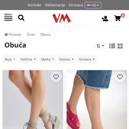
Kontakt
Reklamacije
Dostava
HR
MENU
Pretraži
0
Prijavite 
Početak
Žene
Obuća
Obuća
Boja
Veličina
Marka
Sezona
Dostava