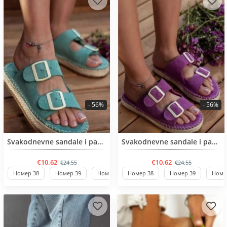
- 56%
- 56%
BESTSELLER
BESTSELLER
Svakodnevne sandale i papuče
Svakodnevne sandale i papuče
€10.62
€10.62
€24.55
€24.55
Номер 38
Номер 39
Номер 40
Номер 38
Номер 36
Номер 39
Номе