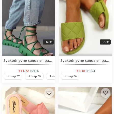
- 60%
- 70%
BESTSELLER
BESTSELLER
Svakodnevne sandale i papuče
Svakodnevne sandale i papuče
€11.72
€3.18
€29.66
€10.74
Номер 37
Номер 39
Номер 40
Номер 36
Номер 36