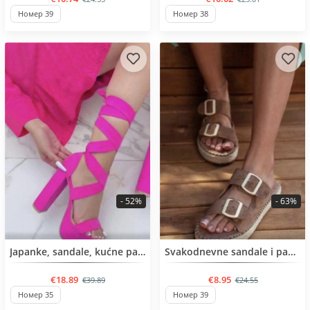
Номер 39
Номер 38
- 52%
- 63%
BESTSELLER
BESTSELLER
Japanke, sandale, kućne papuče, crocs
Svakodnevne sandale i papuče
€18.89
€8.95
€39.89
€24.55
Номер 35
Номер 39