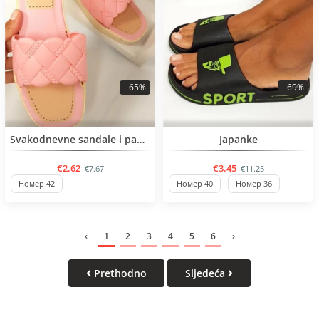
- 65%
- 69%
BESTSELLER
BESTSELLER
Svakodnevne sandale i papuče
Japanke
€2.62
€3.45
€7.67
€11.25
Номер 42
Номер 40
Номер 36
‹
1
2
3
4
5
6
›
Prethodno
Sljedeća