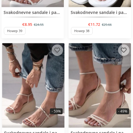
BESTSELLER
BESTSELLER
Svakodnevne sandale i papuče
Svakodnevne sandale i papuče
€8.95
€11.72
€24.55
€29.66
Номер 39
Номер 38
- 59%
- 49%
BESTSELLER
BESTSELLER
Svakodnevne sandale i papuče
Svakodnevne sandale i papuče