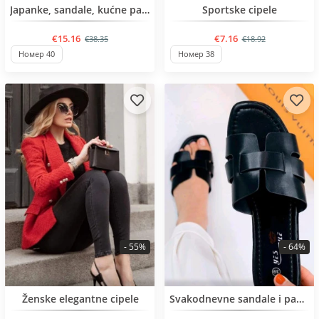
BESTSELLER
BESTSELLER
Japanke, sandale, kućne papuče, crocs
Sportske cipele
€15.16
€7.16
€38.35
€18.92
Номер 40
Номер 38
- 55%
- 64%
BESTSELLER
BESTSELLER
Ženske elegantne cipele
Svakodnevne sandale i papuče