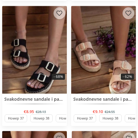
- 68%
- 62%
BESTSELLER
BESTSELLER
Svakodnevne sandale i papuče
Svakodnevne sandale i papuče
€8.95
€9.10
€28.13
€24.55
Номер 37
Номер 38
Номер 39
Номер 37
Номер 40
Номер 38
Номер 36
Номер