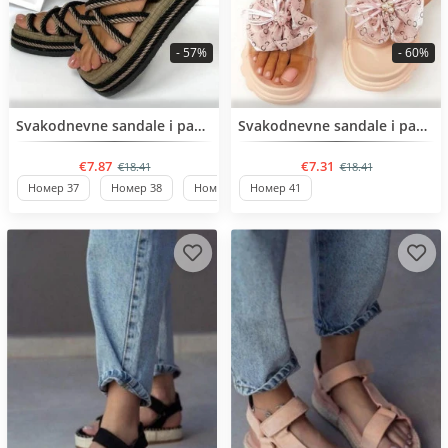
- 57%
- 60%
BESTSELLER
BESTSELLER
Svakodnevne sandale i papuče
Svakodnevne sandale i papuče
€7.87
€7.31
€18.41
€18.41
Номер 37
Номер 38
Номер 39
Номер 41
Номер 40
Номер 36