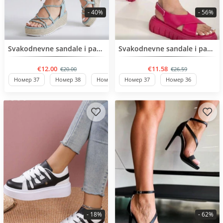
- 40%
- 56%
Нов продукт
BESTSELLER
Svakodnevne sandale i papuče
Svakodnevne sandale i papuče
€12.00
€11.58
€20.00
€26.59
Номер 37
Номер 38
Номер 39
Номер 37
Номер 40
Номер 36
Номер 41
- 18%
- 62%