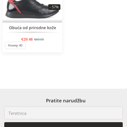
- 57%
BESTSELLER
Obuća od prirodne kože
€29.48
€69.03
Номер 40
Pratite narudžbu