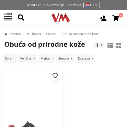
Kontakt
Reklamacije
Dostava
HR
MENU
Pretraži
0
Prijavite 
Početak
Muškarci
Obuća
Obuća od prirodne kože
Obuća od prirodne kože
Boja
Veličina
Marka
Sezona
Dostava