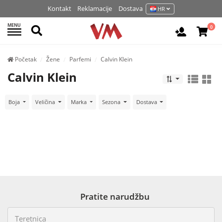
Kontakt
Reklamacije
Dostava
HR
MENU
Pretraži
0
Prijavite 
Početak
Žene
Parfemi
Calvin Klein
Calvin Klein
Boja
Veličina
Marka
Sezona
Dostava
Pratite narudžbu