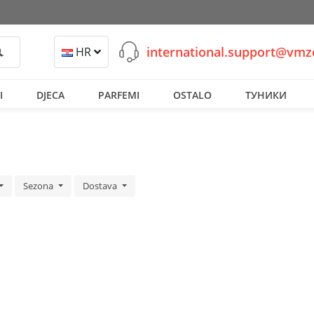
international.support@vm
retraži
HR
I
DJECA
PARFEMI
OSTALO
ТУНИКИ
Sezona
Dostava