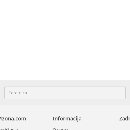
Mzona.com
Informacija
Zadn
korištenja
O nama