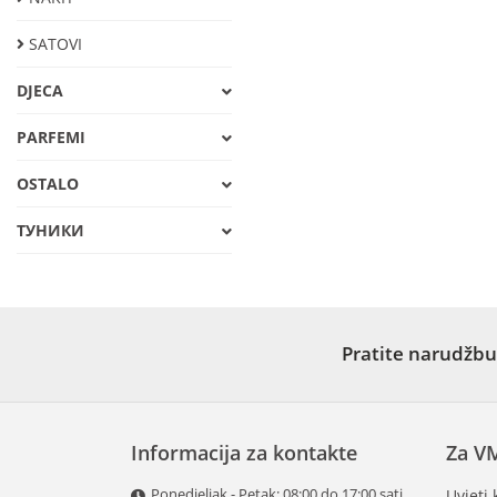
SATOVI
DJECA
PARFEMI
OSTALO
ТУНИКИ
Pratite narudžbu
Informacija za kontakte
Za V
Ponedjeljak - Petak: 08:00 do 17:00 sati
Uvjeti 