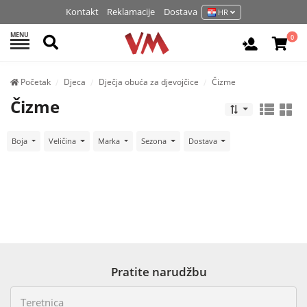
Kontakt
Reklamacije
Dostava
HR
MENU
Pretraži
0
Prijavite 
Početak
Djeca
Dječja obuća za djevojčice
Čizme
Čizme
Boja
Veličina
Marka
Sezona
Dostava
Pratite narudžbu