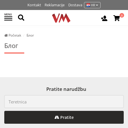
Kontakt
Reklamacije
Dostava
HR
MENU
Pretraži
0
Prijavite 
Početak
Блог
Блог
Pratite narudžbu
Pratite