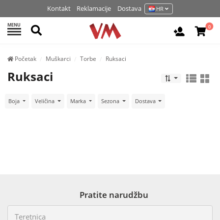
Kontakt
Reklamacije
Dostava
HR
MENU
Pretraži
0
Prijavite 
Početak
Muškarci
Torbe
Ruksaci
Ruksaci
Boja
Veličina
Marka
Sezona
Dostava
Pratite narudžbu