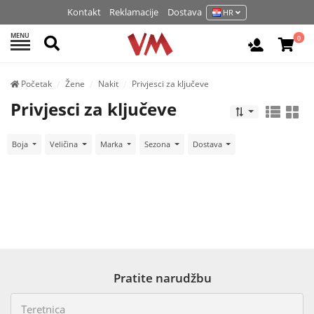
Kontakt
Reklamacije
Dostava
HR
MENU
Pretraži
0
Prijavite 
Početak
Žene
Nakit
Privjesci za ključeve
Privjesci za ključeve
Boja
Veličina
Marka
Sezona
Dostava
Pratite narudžbu