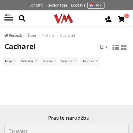
Kontakt
Reklamacije
Dostava
HR
MENU
Pretraži
0
Prijavite 
Početak
Žene
Parfemi
Cacharel
Cacharel
Boja
Veličina
Marka
Sezona
Dostava
Pratite narudžbu