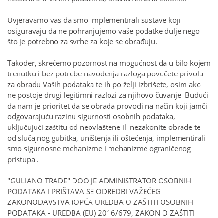
Uvjeravamo vas da smo implementirali sustave koji
osiguravaju da ne pohranjujemo vaše podatke dulje nego
što je potrebno za svrhe za koje se obrađuju.
Također, skrećemo pozornost na mogućnost da u bilo kojem
trenutku i bez potrebe navođenja razloga povučete privolu
za obradu Vaših podataka te ih po želji izbrišete, osim ako
ne postoje drugi legitimni razlozi za njihovo čuvanje. Budući
da nam je prioritet da se obrada provodi na način koji jamči
odgovarajuću razinu sigurnosti osobnih podataka,
uključujući zaštitu od neovlaštene ili nezakonite obrade te
od slučajnog gubitka, uništenja ili oštećenja, implementirali
smo sigurnosne mehanizme i mehanizme ograničenog
pristupa .
"GULIANO TRADE" DOO JE ADMINISTRATOR OSOBNIH
PODATAKA I PRIŠTAVA SE ODREDBI VAŽEĆEG
ZAKONODAVSTVA (OPĆA UREDBA O ZAŠTITI OSOBNIH
PODATAKA - UREDBA (EU) 2016/679, ZAKON O ZAŠTITI