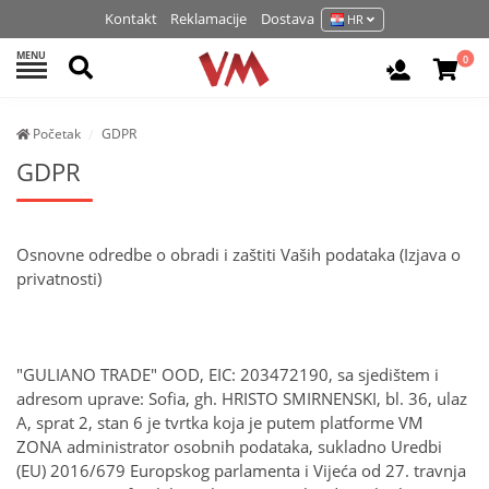
Kontakt
Reklamacije
Dostava
HR
MENU
Pretraži
0
Prijavite 
Početak
GDPR
GDPR
Osnovne odredbe o obradi i zaštiti Vaših podataka (Izjava o
privatnosti)
"GULIANO TRADE" OOD, EIC: 203472190, sa sjedištem i
adresom uprave: Sofia, gh. HRISTO SMIRNENSKI, bl. 36, ulaz
A, sprat 2, stan 6 je tvrtka koja je putem platforme VM
ZONA administrator osobnih podataka, sukladno Uredbi
(EU) 2016/679 Europskog parlamenta i Vijeća od 27. travnja