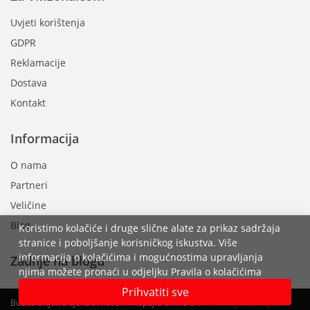
Uvjeti korištenja
GDPR
Reklamacije
Dostava
Kontakt
Informacija
O nama
Partneri
Veličine
Blog
Koristimo kolačiće i druge slične alate za prikaz sadržaja
stranice i poboljšanje korisničkog iskustva. Više
informacija o kolačićima i mogućnostima upravljanja
Zadnje na blogu
njima možete pronaći u odjeljku Pravila o kolačićima
Prihvatiti sve
Budite uvijek u tijeku s modom i kupujte online u V
irtualnoj
M
odnoj Zoni