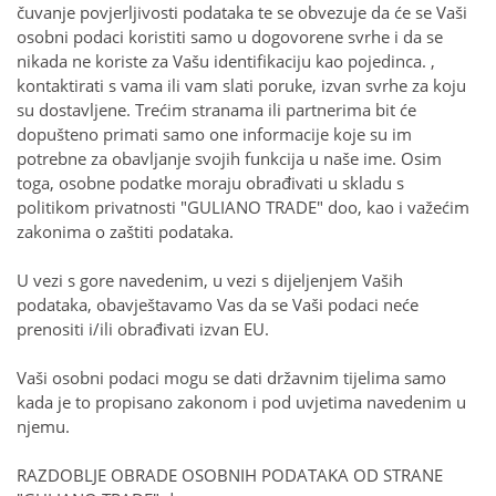
čuvanje povjerljivosti podataka te se obvezuje da će se Vaši
osobni podaci koristiti samo u dogovorene svrhe i da se
nikada ne koriste za Vašu identifikaciju kao pojedinca. ,
kontaktirati s vama ili vam slati poruke, izvan svrhe za koju
su dostavljene. Trećim stranama ili partnerima bit će
dopušteno primati samo one informacije koje su im
potrebne za obavljanje svojih funkcija u naše ime. Osim
toga, osobne podatke moraju obrađivati ​​u skladu s
politikom privatnosti "GULIANO TRADE" doo, kao i važećim
zakonima o zaštiti podataka.
U vezi s gore navedenim, u vezi s dijeljenjem Vaših
podataka, obavještavamo Vas da se Vaši podaci neće
prenositi i/ili obrađivati ​​izvan EU.
Vaši osobni podaci mogu se dati državnim tijelima samo
kada je to propisano zakonom i pod uvjetima navedenim u
njemu.
RAZDOBLJE OBRADE OSOBNIH PODATAKA OD STRANE