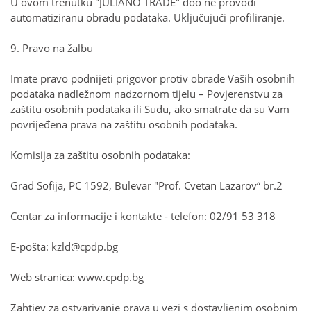
U ovom trenutku "JULIANO TRADE" doo ne provodi
automatiziranu obradu podataka. Uključujući profiliranje.
9. Pravo na žalbu
Imate pravo podnijeti prigovor protiv obrade Vaših osobnih
podataka nadležnom nadzornom tijelu – Povjerenstvu za
zaštitu osobnih podataka ili Sudu, ako smatrate da su Vam
povrijeđena prava na zaštitu osobnih podataka.
Komisija za zaštitu osobnih podataka:
Grad Sofija, PC 1592, Bulevar "Prof. Cvetan Lazarov“ br.2
Centar za informacije i kontakte - telefon: 02/91 53 318
E-pošta:
kzld@cpdp.bg
Web stranica: www.cpdp.bg
Zahtjev za ostvarivanje prava u vezi s dostavljenim osobnim