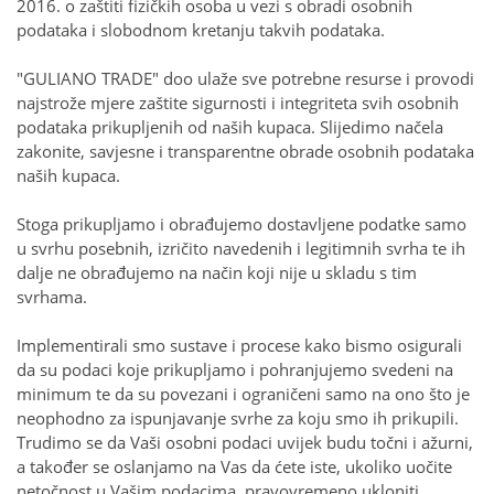
2016. o zaštiti fizičkih osoba u vezi s obradi osobnih
podataka i slobodnom kretanju takvih podataka.
"GULIANO TRADE" doo ulaže sve potrebne resurse i provodi
najstrože mjere zaštite sigurnosti i integriteta svih osobnih
podataka prikupljenih od naših kupaca. Slijedimo načela
zakonite, savjesne i transparentne obrade osobnih podataka
naših kupaca.
Stoga prikupljamo i obrađujemo dostavljene podatke samo
u svrhu posebnih, izričito navedenih i legitimnih svrha te ih
dalje ne obrađujemo na način koji nije u skladu s tim
svrhama.
Implementirali smo sustave i procese kako bismo osigurali
da su podaci koje prikupljamo i pohranjujemo svedeni na
minimum te da su povezani i ograničeni samo na ono što je
neophodno za ispunjavanje svrhe za koju smo ih prikupili.
Trudimo se da Vaši osobni podaci uvijek budu točni i ažurni,
a također se oslanjamo na Vas da ćete iste, ukoliko uočite
netočnost u Vašim podacima, pravovremeno ukloniti.