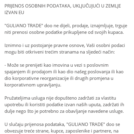
PRIJENOS OSOBNIH PODATAKA, UKLJUČUJUĆI U ZEMLJE
IZVAN EU
"GULIANO TRADE" doo ne dijeli, prodaje, iznajmljuje, trguje
niti prenosi osobne podatke prikupljene od svojih kupaca.
Iznimno i uz postojanje pravne osnove, Vaši osobni podaci
mogu biti otkriveni trećim stranama na sljedeći način:
- Može se prenijeti kao imovina u vezi s poslovnim
spajanjem ili prodajom ili kao dio našeg poslovanja ili kao
dio korporativne reorganizacije ili drugih promjena u
korporativnom upravljanju.
Pružateljima usluga nije dopušteno zadržati za vlastitu
upotrebu ili koristiti podatke izvan naših uputa, zadržati ih
dulje nego što je potrebno za obavljanje navedene usluge.
U slučaju prijenosa podataka, "GULIANO TRADE" doo se
obvezuje treće strane, kupce, zaposlenike i partnere, na