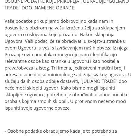
OSOBNE PODATKE KOJE PRIKUPLJA I OBRAĐUJE "GULIANO
TRADE" DOO. NAMJENE OBRADE.
Vaše podatke prikupljamo dobrovoljno kada nam ih
dostavite, s obzirom na vašu izraženu želju za sklapanjem
ugovora o uslugama koje pružamo. Nakon sklapanja
Ugovora, Vaši podaci će se obrađivati ​​u svojstvu stranke u
ovom Ugovoru iu vezi s izvršavanjem naših obveza iz njega.
Pružanje ovih podataka omogućuje nam identifikaciju
relevantne osobe kao stranke u ugovoru i kao nositelja
prava/obveza iz istog. Tri imena, jedinstveni matični broj i
adresa osobe dio su minimalnog sadržaja svakog ugovora. U
slučaju da ih osoba odbije dostaviti, "JULIANO TRADE" doo
neće moći sklopiti ugovor. Kako bismo mogli ispuniti
sklopljene ugovore, potrebno je obrađivati ​​osobne podatke
osoba s kojima smo ih sklopili. U protivnom nećemo moći
ispuniti svoje ugovorne obveze.
- Osobne podatke obrađujemo kada je to potrebno za