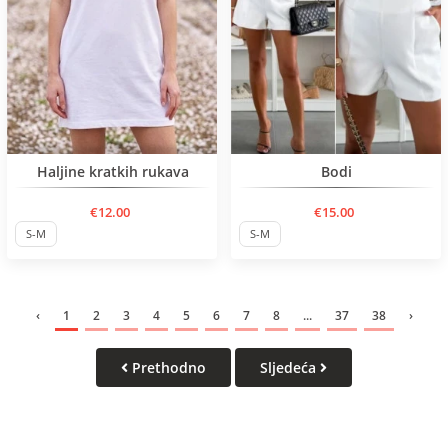
Нов продукт
Нов продукт
Haljine kratkih rukava
Bodi
€12.00
€15.00
S-M
S-M
‹
1
2
3
4
5
6
7
8
...
37
38
›
Prethodno
Sljedeća