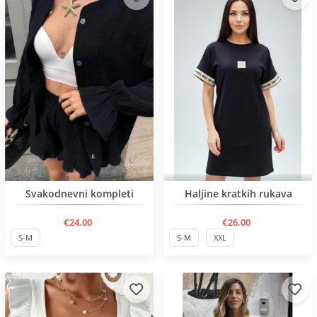
Нов продукт
Нов продукт
Svakodnevni kompleti
Haljine kratkih rukava
€24.00
€26.00
S-M
S-M
XXL