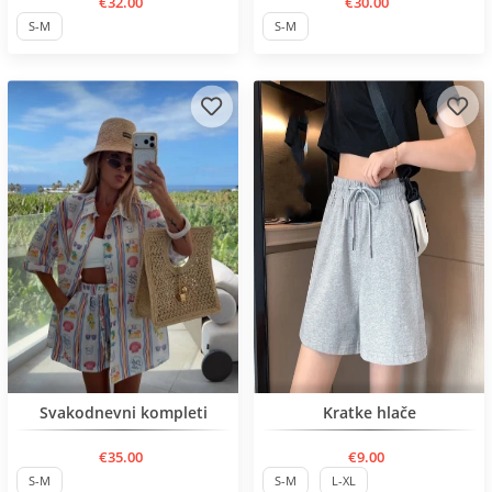
€32.00
€30.00
S-M
S-M
Нов продукт
Нов продукт
Svakodnevni kompleti
Kratke hlače
€35.00
€9.00
S-M
S-M
L-XL