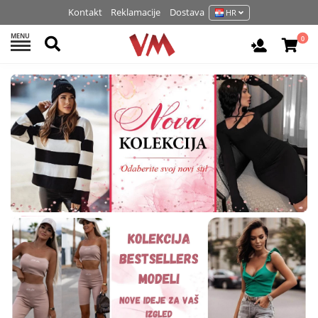
Kontakt
Reklamacije
Dostava
HR
MENU
Pretraži
0
Prijavite 