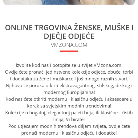
ONLINE TRGOVINA ŽENSKE, MUŠKE I
DJEČJE ODJEĆE
VMZONA.COM
Izvolite kod nas i potopite se u svijet VMzona.com!
Ovdje ćete pronaći jedinstvene kolekcije odjeće, obuće, torbi
i dodataka za žene i muškarce i još mnogo raznih stvari.
Njihova će poruka otkriti ekstravagantnog, stilskog, drskog i
modernog Europljanina!
Kod nas ćete otkriti modernu i klasičnu odjeću i aksesoare u
korak sa svjetskim modnih trendovima!
Kolekcije u bogatoj, elegantnoj paleti boja, ili klasične - čistih
linija, Vi birate!
Pod utjecajem modnih trendova diljem svijeta, ovdje ćete
pronaći modernu i klasičnu odjeću i dodatke!