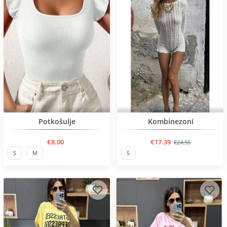
Нов продукт
Нов продукт
Potkošulje
Kombinezoni
€8.00
€17.39
€24.55
S
M
S