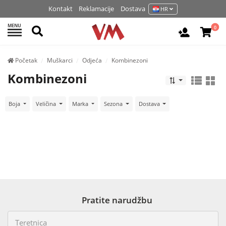
Kontakt
Reklamacije
Dostava
HR
MENU
Pretraži
0
Prijavite 
Početak
Muškarci
Odjeća
Kombinezoni
Kombinezoni
Boja
Veličina
Marka
Sezona
Dostava
Pratite narudžbu