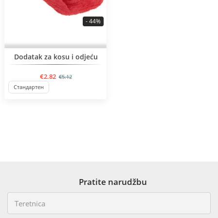
- 44%
BESTSELLER
Dodatak za kosu i odjeću
€2.82
€5.12
Стандартен
Pratite narudžbu