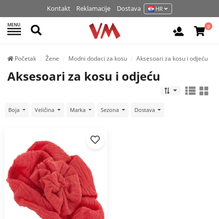
Kontakt
Reklamacije
Dostava
HR
MENU
Pretraži
0
Prijavite 
Početak
Žene
Modni dodaci za kosu
Aksesoari za kosu i odjeću
Aksesoari za kosu i odjeću
Boja
Veličina
Marka
Sezona
Dostava