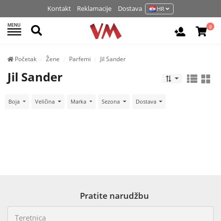
Kontakt
Reklamacije
Dostava
HR
MENU
Pretraži
0
Prijavite 
Početak
Žene
Parfemi
Jil Sander
Jil Sander
Boja
Veličina
Marka
Sezona
Dostava
Pratite narudžbu