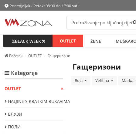
Ponedjeljak - Petak: 08:00 do 17:00 sati
P
OUTLET
BLACK WEEK
ŽENE
MUŠKARC
Početak
OUTLET
Гащеризони
Гащеризони
Kategorije
Boja
Veličina
Marka
OUTLET
HALJINE S KRATKIM RUKAVIMA
БЛУЗИ
ПОЛИ