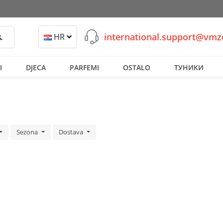
international.support@vm
retraži
HR
I
DJECA
PARFEMI
OSTALO
ТУНИКИ
Sezona
Dostava