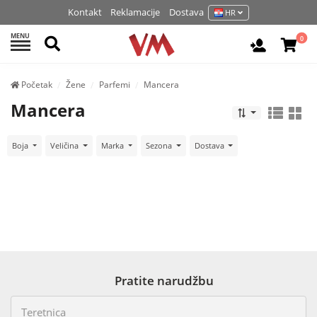
Kontakt
Reklamacije
Dostava
HR
MENU
Pretraži
0
Prijavite 
Početak
Žene
Parfemi
Mancera
Mancera
Boja
Veličina
Marka
Sezona
Dostava
Pratite narudžbu