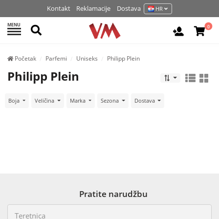
Kontakt
Reklamacije
Dostava
HR
MENU
Pretraži
0
Prijavite 
Početak
Parfemi
Uniseks
Philipp Plein
Philipp Plein
Boja
Veličina
Marka
Sezona
Dostava
Pratite narudžbu