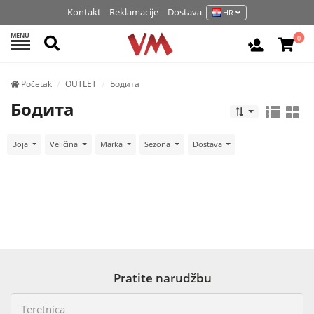
Kontakt
Reklamacije
Dostava
HR
MENU
Pretraži
0
Prijavite 
Početak
OUTLET
Бодита
Бодита
Boja
Veličina
Marka
Sezona
Dostava
Pratite narudžbu