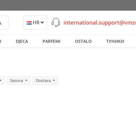
international.support@vm
retraži
HR
I
DJECA
PARFEMI
OSTALO
ТУНИКИ
Sezona
Dostava