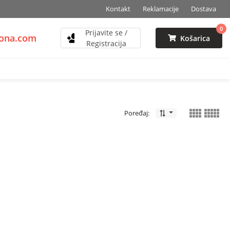
Kontakt
Reklamacije
Dostava
0
Prijavite se /
zona.com
Košarica
Registracija
Poređaj: