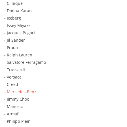
- Clinique
- Donna Karan
- Iceberg
- Issey Miyake
- Jacques Bogart
- Jil Sander
- Prada
- Ralph Lauren
- Salvatore Ferragamo
- Trussardi
- Versace
- Creed
- Mercedes-Benz
- Jimmy Choo
- Mancera
- Armaf
- Philipp Plein