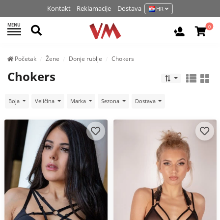
Kontakt
Reklamacije
Dostava
HR
MENU
Pretraži
0
Prijavite 
Početak
Žene
Donje rublje
Chokers
Chokers
Boja
Veličina
Marka
Sezona
Dostava