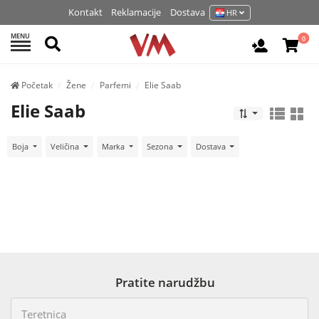
Kontakt
Reklamacije
Dostava
HR
MENU
Pretraži
0
Prijavite 
Početak
Žene
Parfemi
Elie Saab
Elie Saab
Boja
Veličina
Marka
Sezona
Dostava
Pratite narudžbu