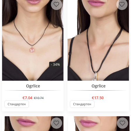
- 34%
BESTSELLER
BESTSELLER
Ogrlice
Ogrlice
€7.04
€17.50
€10.74
Стандартен
Стандартен