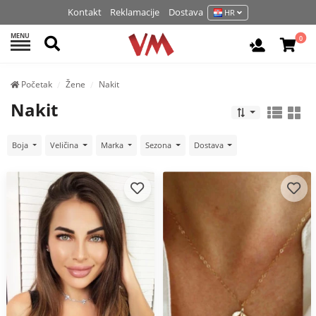
Kontakt
Reklamacije
Dostava
HR
MENU
Pretraži
0
Prijavite 
Početak
Žene
Nakit
Nakit
Boja
Veličina
Marka
Sezona
Dostava