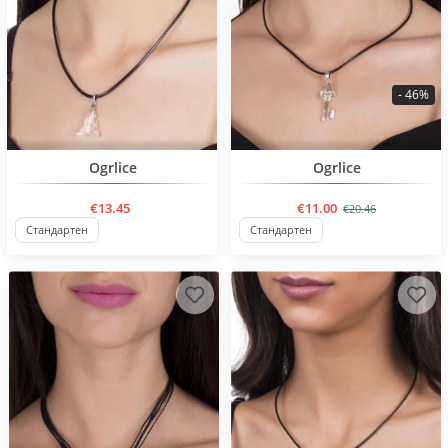
- 46%
BESTSELLER
BESTSELLER
Ogrlice
Ogrlice
€13.45
€11.00
€20.46
Стандартен
Стандартен