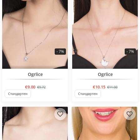
- 7%
- 7%
Ogrlice
Ogrlice
€9.00
€10.15
€9.72
€11.00
Стандартен
Стандартен