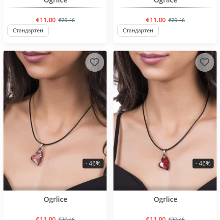
€11.00
€11.00
€20.46
€20.46
Стандартен
Стандартен
- 46%
- 46%
BESTSELLER
BESTSELLER
Ogrlice
Ogrlice
€11.00
€11.00
€20.46
€20.46