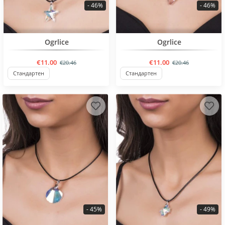
- 46%
- 46%
Ogrlice
Ogrlice
€11.00
€11.00
€20.46
€20.46
Стандартен
Стандартен
- 45%
- 49%