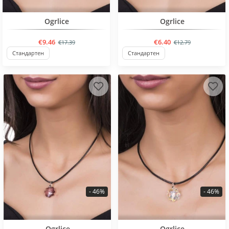
Ogrlice
Ogrlice
€9.46
€6.40
€17.39
€12.79
Стандартен
Стандартен
- 46%
- 46%
Ogrlice
Ogrlice