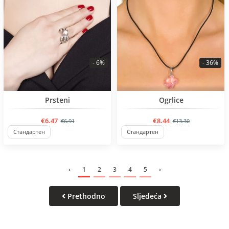
- 6%
- 36%
BESTSELLER
BESTSELLER
Prsteni
Ogrlice
€6.47
€8.44
€6.91
€13.30
Стандартен
Стандартен
‹
1
2
3
4
5
›
Prethodno
Sljedeća