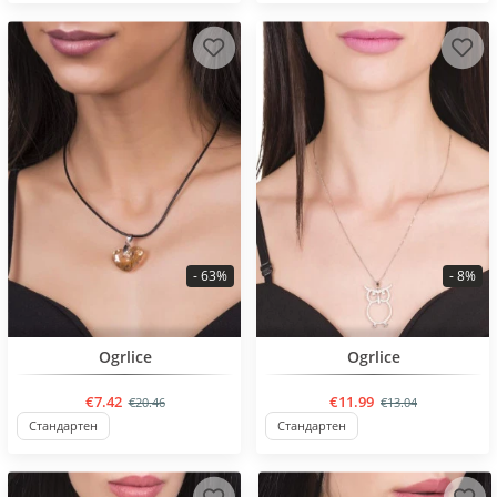
- 63%
- 8%
Ogrlice
Ogrlice
€7.42
€11.99
€20.46
€13.04
Стандартен
Стандартен