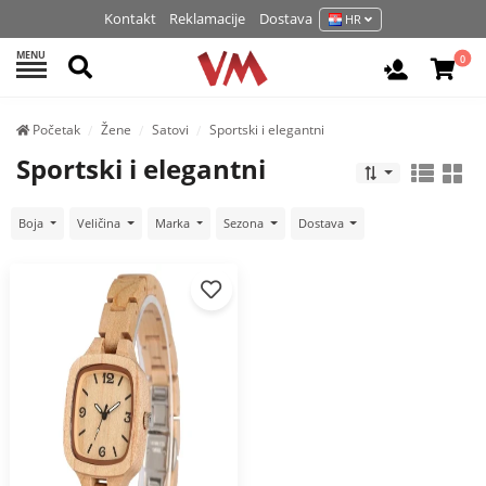
Kontakt
Reklamacije
Dostava
HR
MENU
Pretraži
0
Prijavite 
Početak
Žene
Satovi
Sportski i elegantni
Sportski i elegantni
Boja
Veličina
Marka
Sezona
Dostava