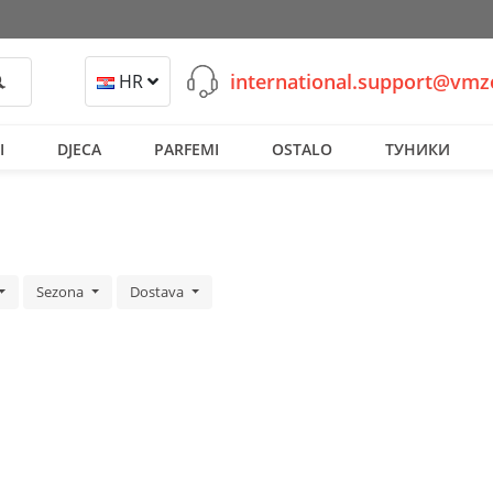
international.support@vm
retraži
HR
I
DJECA
PARFEMI
OSTALO
ТУНИКИ
Sezona
Dostava