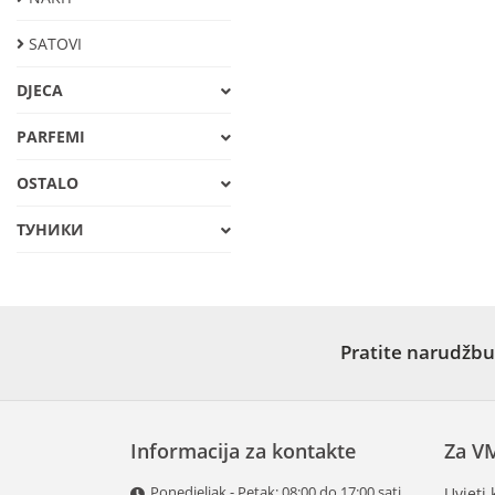
SATOVI
DJECA
PARFEMI
OSTALO
ТУНИКИ
Pratite narudžbu
Informacija za kontakte
Za V
Ponedjeljak - Petak: 08:00 do 17:00 sati
Uvjeti 