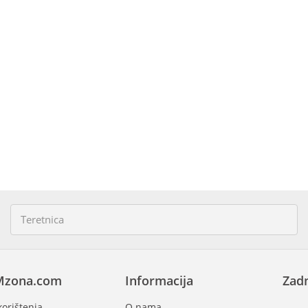
Mzona.com
Informacija
Zadn
korištenja
O nama