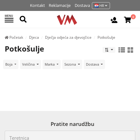
Kontakt
Reklamacije
Dostava
HR
MENU
Pretraži
0
Prijavite 
Početak
Djeca
Dječja odjeća za djevojčice
Potkošulje
Potkošulje
Boja
Veličina
Marka
Sezona
Dostava
Pratite narudžbu