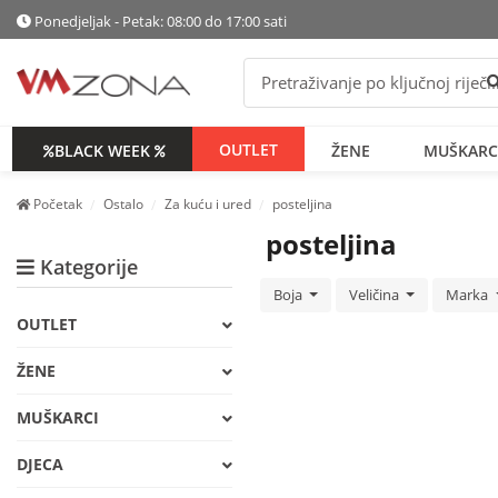
Ponedjeljak - Petak: 08:00 do 17:00 sati
P
OUTLET
BLACK WEEK
ŽENE
MUŠKARC
Početak
Ostalo
Za kuću i ured
posteljina
posteljina
Kategorije
Boja
Veličina
Marka
OUTLET
ŽENE
MUŠKARCI
DJECA