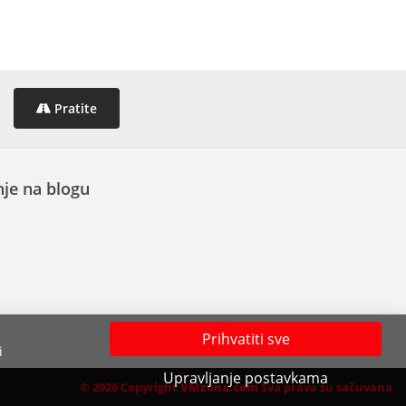
Pratite
je na blogu
Prihvatiti sve
i
Upravljanje postavkama
© 2026 Copyright
VMzona.com
Sva prava su sačuvana