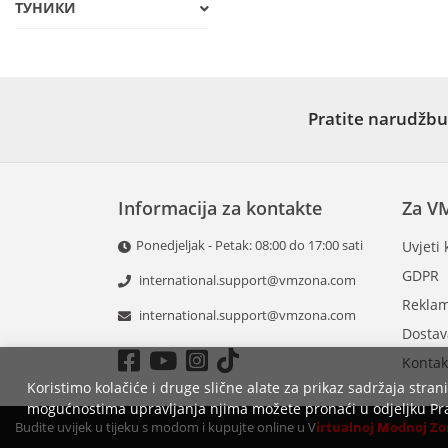
ТУНИКИ
Pratite narudžbu
Informacija za kontakte
Za V
Ponedjeljak - Petak: 08:00 do 17:00 sati
Uvjeti 
GDPR
international.support@vmzona.com
Reklam
international.support@vmzona.com
Dostav
Kontak
Koristimo kolačiće i druge slične alate za prikaz sadržaja strani
mogućnostima upravljanja njima možete pronaći u odjeljku Pra
Budite uvijek u tijeku s modom i kupujte online u V
irtualnoj
M
odnoj Zo