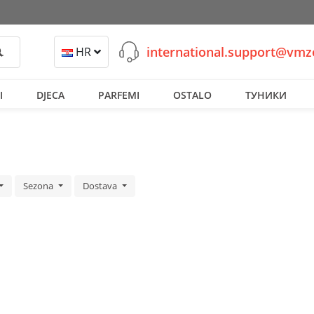
international.support@vm
retraži
HR
I
DJECA
PARFEMI
OSTALO
ТУНИКИ
Sezona
Dostava