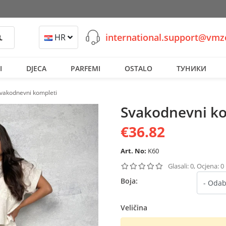
international.support@vm
retraži
HR
I
DJECA
PARFEMI
OSTALO
ТУНИКИ
vakodnevni kompleti
Svakodnevni ko
€36.82
Art. No:
K60
Glasali: 0, Ocjena: 0
Boja:
Veličina