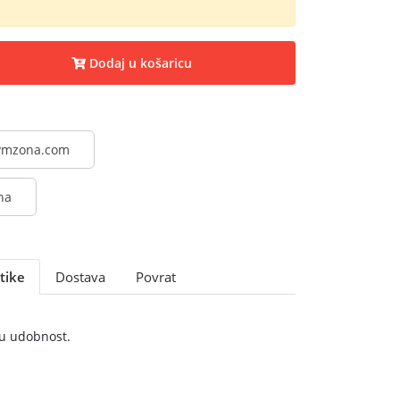
Dodaj u košaricu
@vmzona.com
na
tike
Dostava
Povrat
u udobnost.