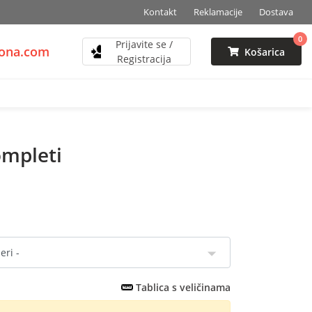
Kontakt
Reklamacije
Dostava
0
Prijavite se /
zona.com
Košarica
Registracija
mpleti
Tablica s veličinama