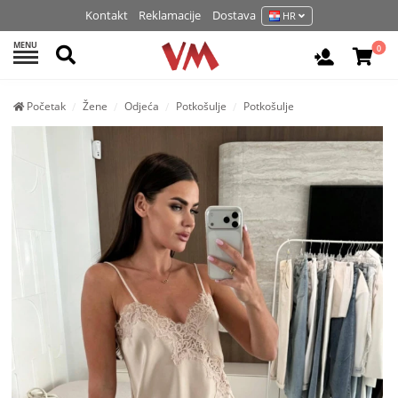
Kontakt
Reklamacije
Dostava
HR
MENU
Pretraži
0
Prijavite 
Početak
Žene
Odjeća
Potkošulje
Potkošulje