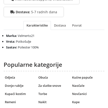
Dostava:
5-7 radnih dana
Karakteristike
Dostava
Povrat
Marka:
Velmerto21
Vrsta:
Potkošulje
Sastav:
Poliester 100%
Popularne kategorije
Odjeća
Obuća
Kućne papuče
Donje rublje
Za slatke snove
Naočale
Kupaći kostim
Torbe
Novčanici
Remeni
Nakit
Kape