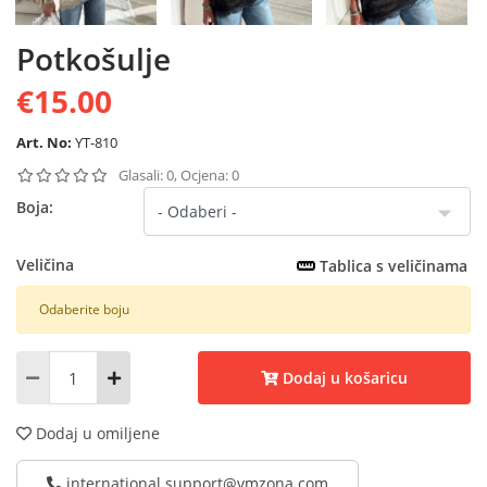
Potkošulje
€15.00
Art. No:
YT-810
Glasali: 0, Ocjena: 0
Boja:
Veličina
Tablica s veličinama
Odaberite boju
Dodaj u košaricu
Dodaj u omiljene
international.support@vmzona.com