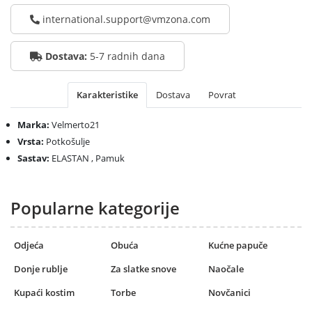
international.support@vmzona.com
Dostava:
5-7 radnih dana
Karakteristike
Dostava
Povrat
Marka:
Velmerto21
Vrsta:
Potkošulje
Sastav:
ELASTAN , Pamuk
Popularne kategorije
Odjeća
Obuća
Kućne papuče
Donje rublje
Za slatke snove
Naočale
Kupaći kostim
Torbe
Novčanici