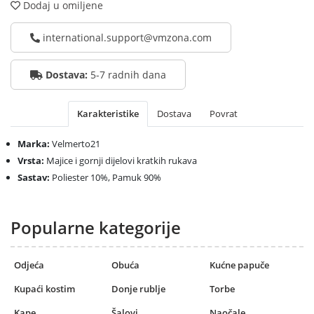
Dodaj u omiljene
international.support@vmzona.com
Dostava:
5-7 radnih dana
Karakteristike
Dostava
Povrat
Marka:
Velmerto21
Vrsta:
Majice i gornji dijelovi kratkih rukava
Sastav:
Poliester 10%, Pamuk 90%
Popularne kategorije
Odjeća
Obuća
Kućne papuče
Kupaći kostim
Donje rublje
Torbe
Kape
Šalovi
Naočale