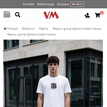
Kontakt
Reklamacije
Dostava
HR
MENU
Pretraži
0
Prijavite 
Početak
Muškarci
Odjeća
Majice i gornji dijelovi kratkih rukava
Majice i gornji dijelovi kratkih rukava