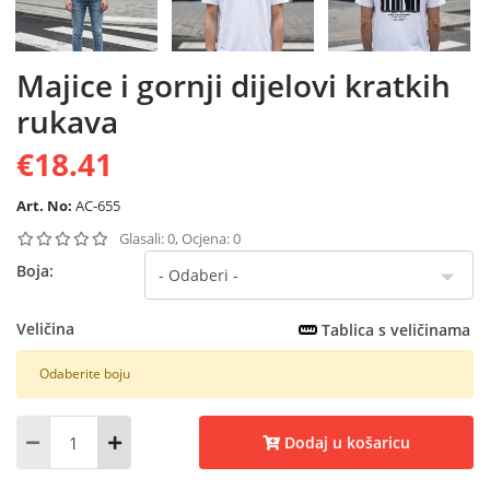
Majice i gornji dijelovi kratkih
rukava
€18.41
Art. No:
AC-655
Glasali: 0, Ocjena: 0
Boja:
Veličina
Tablica s veličinama
Odaberite boju
Dodaj u košaricu