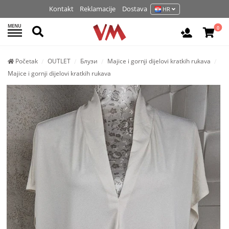
Kontakt
Reklamacije
Dostava
HR
MENU
Pretraži
0
Prijavite 
Početak
OUTLET
Блузи
Majice i gornji dijelovi kratkih rukava
Majice i gornji dijelovi kratkih rukava