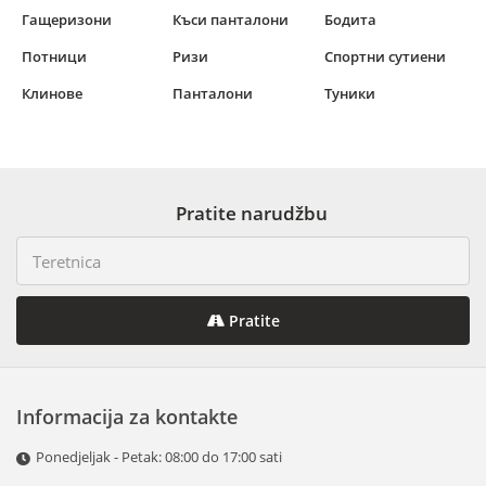
Гащеризони
Къси панталони
Бодита
Потници
Ризи
Спортни сутиени
Клинове
Панталони
Туники
Pratite narudžbu
Pratite
Informacija za kontakte
Ponedjeljak - Petak: 08:00 do 17:00 sati