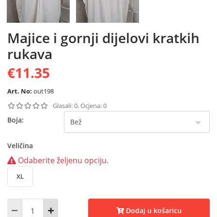
Majice i gornji dijelovi kratkih
rukava
€11.35
Art. No:
out198
Glasali: 0, Ocjena: 0
Boja:
Veličina
Odaberite željenu opciju.
XL
Dodaj u košaricu