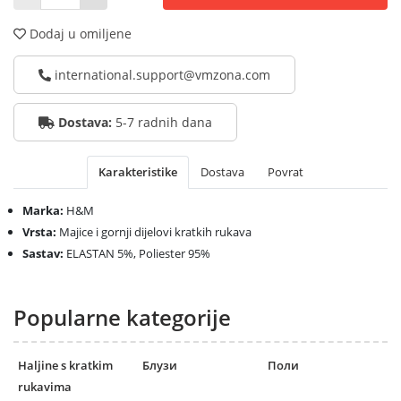
Dodaj u omiljene
international.support@vmzona.com
Dostava:
5-7 radnih dana
Karakteristike
Dostava
Povrat
Marka:
H&M
Vrsta:
Majice i gornji dijelovi kratkih rukava
Sastav:
ELASTAN 5%, Poliester 95%
Popularne kategorije
Haljine s kratkim
Блузи
Поли
rukavima