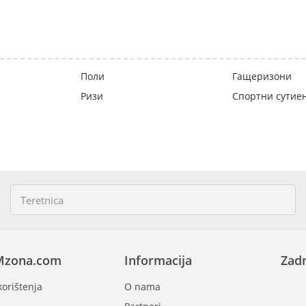
Поли
Гащеризони
Ризи
Спортни сутие
Mzona.com
Informacija
Zadn
korištenja
O nama