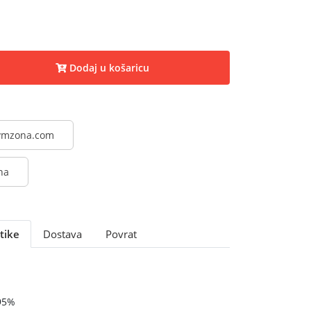
Dodaj u košaricu
@vmzona.com
na
tike
Dostava
Povrat
95%