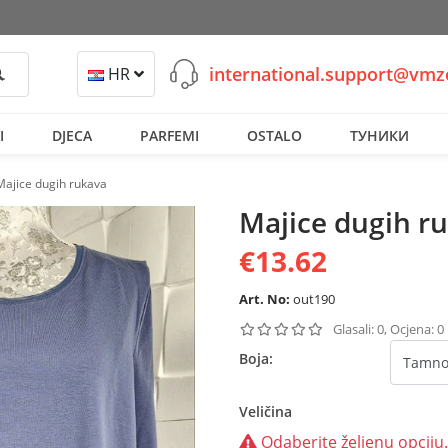
international.support@vm
retraži
HR
I
DJECA
PARFEMI
OSTALO
ТУНИКИ
Majice dugih rukava
Majice dugih r
€13.62
Art. No:
out190
Glasali: 0, Ocjena: 0
Boja:
Veličina
Odaberite željenu opciju.