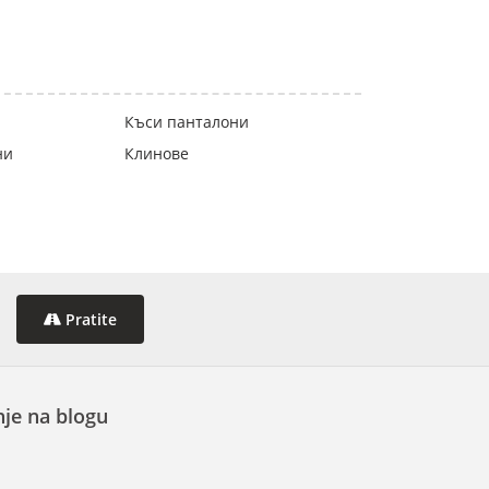
Къси панталони
ни
Клинове
Pratite
je na blogu