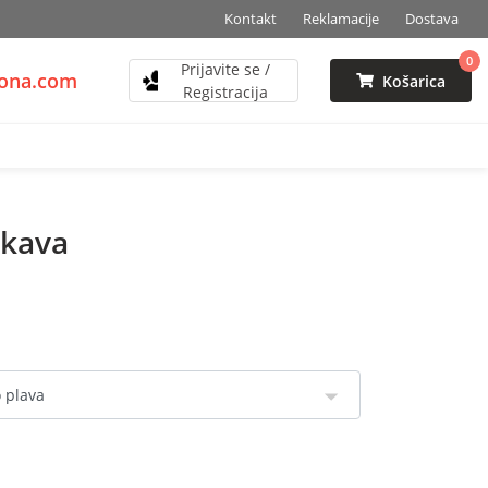
Kontakt
Reklamacije
Dostava
0
Prijavite se /
zona.com
Košarica
Registracija
ukava