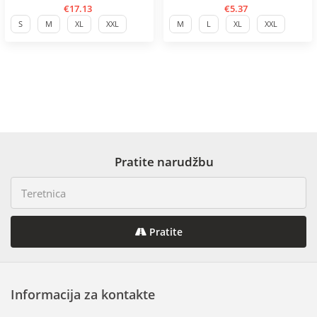
€17.13
€5.37
S
M
XL
XXL
M
L
XL
XXL
Pratite narudžbu
Pratite
Informacija za kontakte