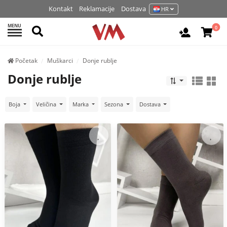
Kontakt
Reklamacije
Dostava
HR
MENU
Pretraži
0
Prijavite 
Početak
Muškarci
Donje rublje
Donje rublje
Boja
Veličina
Marka
Sezona
Dostava