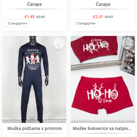
BESTSELLER
BESTSELLER
Čarape
Čarape
€1.85
€2.31
€3.58
€3.07
Стандартен
Стандартен
BESTSELLER
Muška pidžama s printom
Muške bokserice sa natpisom