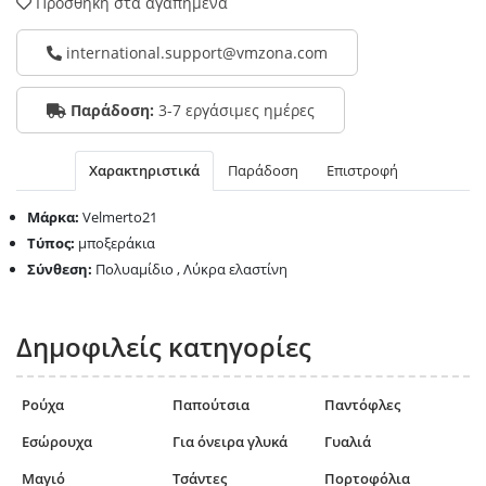
Προσθήκη στα αγαπημένα
international.support@vmzona.com
Παράδοση:
3-7 εργάσιμες ημέρες
Χαρακτηριστικά
Παράδοση
Επιστροφή
Μάρκα:
Velmerto21
Τύπος:
μποξεράκια
Σύνθεση:
Πολυαμίδιο , Λύκρα ελαστίνη
Δημοφιλείς κατηγορίες
Ρούχα
Παπούτσια
Παντόφλες
Εσώρουχα
Για όνειρα γλυκά
Γυαλιά
Μαγιό
Τσάντες
Πορτοφόλια