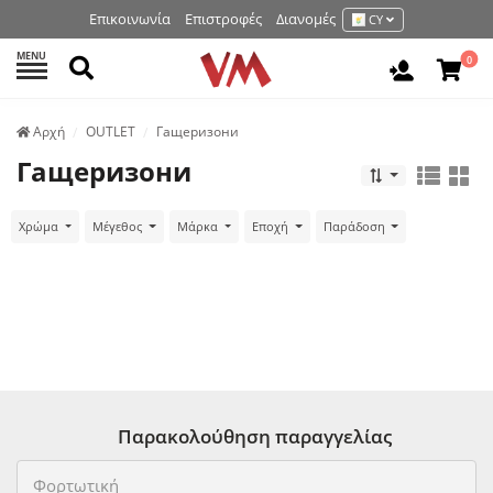
Επικοινωνία
Επιστροφές
Διανομές
CY
MENU
Αναζήτηση
0
Είσοδος 
Аρχή
OUTLET
Гащеризони
Гащеризони
Χρώμα
Μέγεθος
Μάρκα
Εποχή
Παράδοση
Παρακολούθηση παραγγελίας