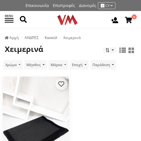
Επικοινωνία
Επιστροφές
Διανομές
CY
MENU
Αναζήτηση
0
Είσοδος 
Аρχή
ΑΝΔΡΕΣ
Κασκόλ
Χειμερινά
Χειμερινά
Χρώμα
Μέγεθος
Μάρκα
Εποχή
Παράδοση