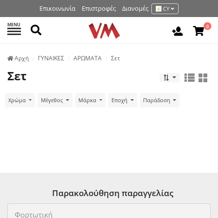
Επικοινωνία
Επιστροφές
Διανομές
CY
MENU
Αναζήτηση
0
Είσοδος 
Аρχή
ΓΥΝΑΙΚΕΣ
ΑΡΩΜΑΤΑ
Σετ
Σετ
Χρώμα
Μέγεθος
Μάρκα
Εποχή
Παράδοση
Παρακολούθηση παραγγελίας