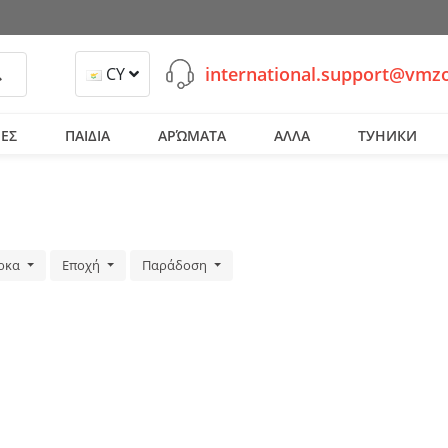
international.support@vmz
ναζήτηση
CY
ΕΣ
ΠΑΙΔΙΑ
ΑΡΏΜΑΤΑ
ΑΛΛΑ
ТУНИКИ
ρκα
Εποχή
Παράδοση