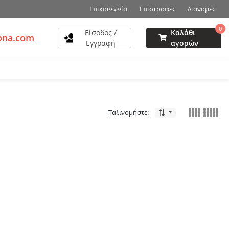
Επικοινωνία
Επιστροφές
Διανομές
0
Είσοδος /
Καλάθι
ona.com
Εγγραφή
αγορών
Ταξινομήστε: