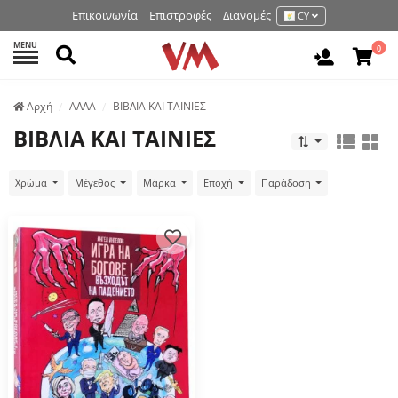
Επικοινωνία
Επιστροφές
Διανομές
CY
MENU
Αναζήτηση
0
Είσοδος 
Аρχή
ΑΛΛΑ
ΒΙΒΛΙΑ ΚΑΙ ΤΑΙΝΙΕΣ
ΒΙΒΛΙΑ ΚΑΙ ΤΑΙΝΙΕΣ
Χρώμα
Μέγεθος
Μάρκα
Εποχή
Παράδοση