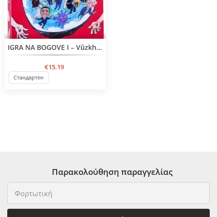
BESTSELLER
IGRA NA BOGOVE I – Vŭzkhodŭt na padenieto 40 / 5 000 Резултати за превод Резултат за превод GAME OF GODS I - The Rise of the Fall
€15.19
Стандартен
Παρακολούθηση παραγγελίας