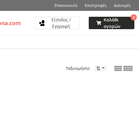
Επικοινωνία
Επιστροφές
Διανομές
0
Είσοδος /
Καλάθι
ona.com
Εγγραφή
αγορών
Ταξινομήστε: