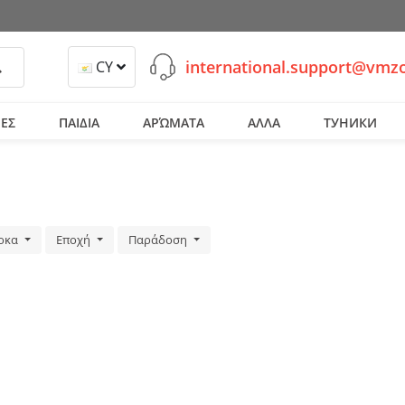
international.support@vmz
ναζήτηση
CY
ΕΣ
ΠΑΙΔΙΑ
ΑΡΏΜΑΤΑ
ΑΛΛΑ
ТУНИКИ
ρκα
Εποχή
Παράδοση