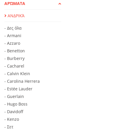
ΑΡΏΜΑΤΑ
ΑΝΔΡΙΚΆ
- Δες όλα
- Armani
- Azzaro
- Benetton
- Burberry
- Cacharel
- Calvin Klein
- Carolina Herrera
- Estée Lauder
- Guerlain
- Hugo Boss
- Davidoff
- Kenzo
- Σετ