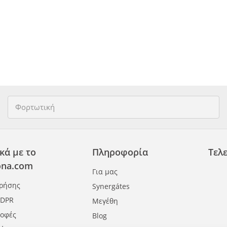
κά με το
Πληροφορία
Τελε
na.com
Για μας
Χρήσης
Synergátes
GDPR
Μεγέθη
ροφές
Blog