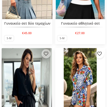
Нов продукт
Нов продукт
Γυναικείο σετ δύο τεμαχίων
Γυναικείο αθλητικό σετ
€45.00
€27.00
S-M
S-M