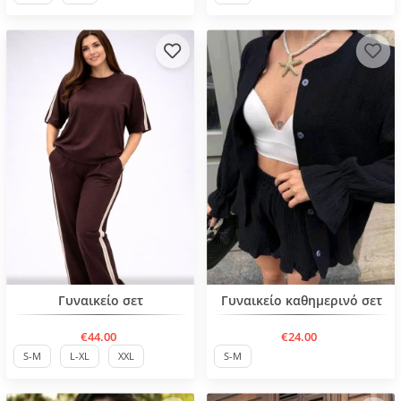
Нов продукт
Нов продукт
Γυναικείο σετ
Γυναικείο καθημερινό σετ
€44.00
€24.00
S-M
L-XL
XXL
S-M