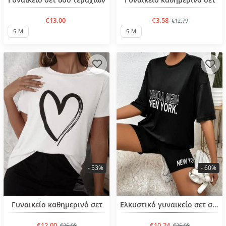
€13.00
€3.58
€12.79
S-M
S-M
- 53%
- 60%
BESTSELLER
BESTSELLER
Γυναικείο καθημερινό σετ
Ελκυστικό γυναικείο σετ σε μαύρο χρώμα
€12.00
€10.24
€26.08
€26.08