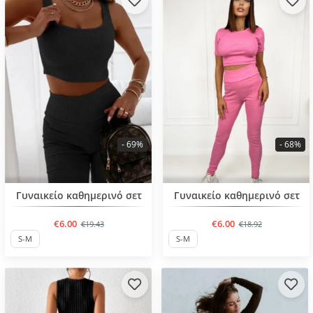
- 69%
- 68%
BESTSELLER
BESTSELLER
Γυναικείο καθημερινό σετ
Γυναικείο καθημερινό σετ
€6.00
€6.00
€19.43
€18.92
S-M
S-M