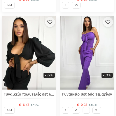
S-M
S
XS
- 29%
- 71%
BESTSELLER
Γυναικείο πολυτελές σετ δύο τεμαχίων
Γυναικείο σετ δύο τεμαχίων
€16.47
€10.23
€23.52
€36.31
S-M
S
M
L
XL