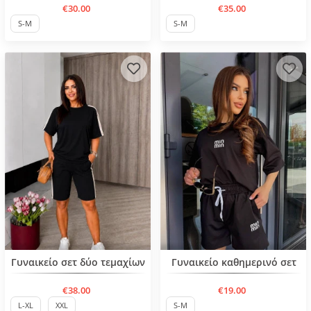
€30.00
€35.00
S-M
S-M
Нов продукт
Γυναικείο σετ δύο τεμαχίων
Γυναικείο καθημερινό σετ
€38.00
€19.00
L-XL
XXL
S-M