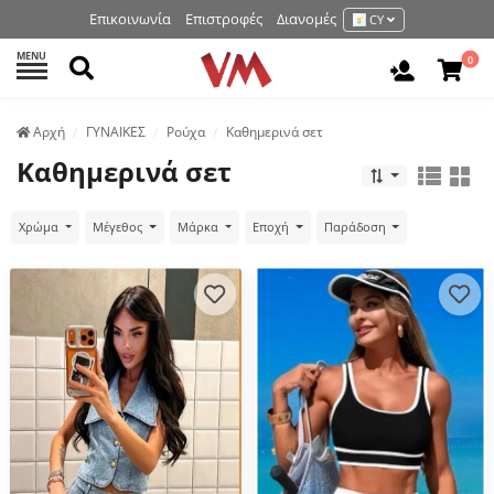
Επικοινωνία
Επιστροφές
Διανομές
CY
MENU
Αναζήτηση
0
Είσοδος 
Аρχή
ΓΥΝΑΙΚΕΣ
Ρούχα
Καθημερινά σετ
Καθημερινά σετ
Χρώμα
Μέγεθος
Μάρκα
Εποχή
Παράδοση