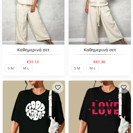
Нов продукт
Καθημερινά σετ
Καθημερινά σετ
€51.13
€61.36
S-M
M-L
S-M
M-L