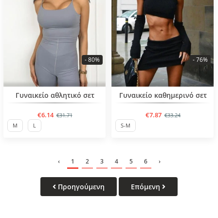
- 80%
- 76%
BESTSELLER
BESTSELLER
Γυναικείο αθλητικό σετ
Γυναικείο καθημερινό σετ
€6.14
€7.87
€31.71
€33.24
M
L
S-M
‹
1
2
3
4
5
6
›
Προηγούμενη
Επόμενη