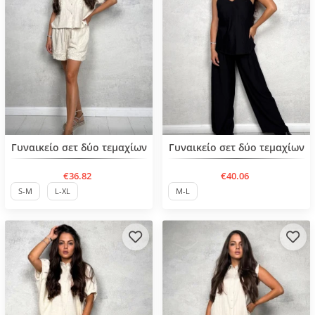
Нов продукт
Нов продукт
Γυναικείο σετ δύο τεμαχίων
Γυναικείο σετ δύο τεμαχίων
€36.82
€40.06
S-M
L-XL
M-L