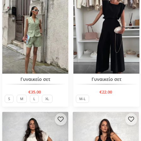
Нов продукт
Γυναικείο σετ
Γυναικείο σετ
€35.00
€22.00
S
M
L
XL
M-L