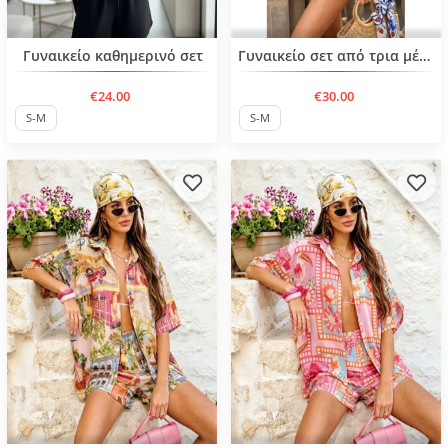
Нов продукт
Нов продукт
Γυναικείο καθημερινό σετ
Γυναικείο σετ από τρια μέρη
€24.00
€30.00
S-M
S-M