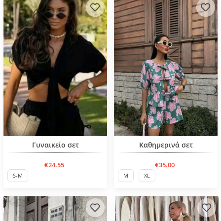
Нов продукт
Нов продукт
Γυναικείο σετ
Καθημερινά σετ
€24.55
€35.00
S-M
M
XL