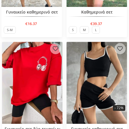
Нов продукт
Нов продукт
Γυναικείο καθημερινό σετ
Καθημερινά σετ
€16.37
€39.37
S-M
S
M
L
- 72%
BESTSELLER
BESTSELLER
Γυναικείο σετ δύο τεμαχίων
Γυναικείο καθημερινό σετ