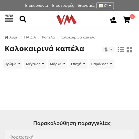
Επικοινωνία
Επιστροφές
Διανομές
CY
MENU
Αναζήτηση
0
Είσοδος 
Аρχή
ΠΑΙΔΙΑ
Καπέλα
Καλοκαιρινά καπέλα
Καλοκαιρινά καπέλα
Χρώμα
Μέγεθος
Μάρκα
Εποχή
Παράδοση
Παρακολούθηση παραγγελίας