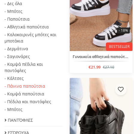
- Δες όλα
- Μπότες
- Παπούτσια
- Αθλητικά παπούτσια
- 18%
- Καλοκαιρινές μπότες και
μποτάκια
BESTSELLER
- Δερμάτινα
- Σαγιονάρες
Γυναικεία αθλητικά παπούτσια με κορδόνια
- Κομψά πέδιλα και
€21.99
€27.10
παντόφλες
- Κάλτσες
- Πάνινα παπούτσια
- Κομψά παπούτσια
- Πέδιλα και παντόφλες
- Μπότες
ΠΑΝΤΌΦΛΕΣ
ΕΣΏΡΟΥΧΑ