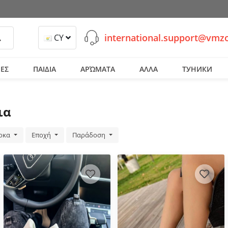
international.support@vmz
ναζήτηση
CY
ΕΣ
ΠΑΙΔΙΑ
ΑΡΏΜΑΤΑ
ΑΛΛΑ
ТУНИКИ
ια
ρκα
Εποχή
Παράδοση