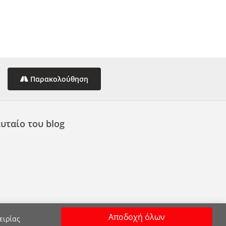
Παρακολούθηση
υταίο του blog
Αποδοχή όλων
ειρίας