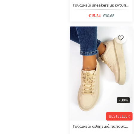
Γυναικεία sneakers με εντυπωσιακό σχέδιο
€15.34
€30.68
- 39%
BESTSELLER
Γυναικεία αθλητικά παπούτσια με κορδόνια