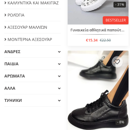
ΚΑΛΛΥΝΤΙΚΆ ΚΑΙ ΜΑΚΙΓΙΆΖ
- 31%
ΡΟΛΌΓΙΑ
BESTSELLER
ΑΞΕΣΟΥΆΡ ΜΑΛΛΙΏΝ
Γυναικεία αθλητικά παπούτσια με κορδόνια
ΜΟΝΤΈΡΝΑ ΑΞΕΣΟΥΆΡ
€15.34
€22.50
ΑΝΔΡΕΣ
ΠΑΙΔΙΑ
ΑΡΏΜΑΤΑ
ΑΛΛΑ
ТУНИКИ
- 8%