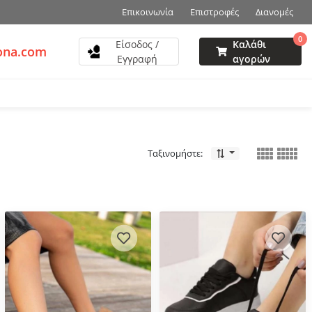
Επικοινωνία
Επιστροφές
Διανομές
0
Είσοδος /
Καλάθι
ona.com
Εγγραφή
αγορών
Ταξινομήστε: