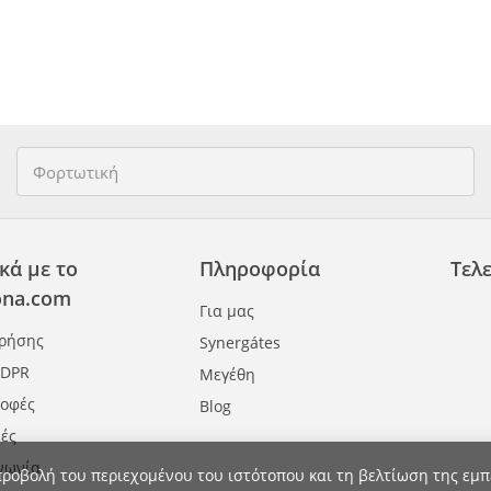
κά με το
Πληροφορία
Τελε
na.com
Για μας
Χρήσης
Synergátes
GDPR
Μεγέθη
ροφές
Blog
ές
νωνία
προβολή του περιεχομένου του ιστότοπου και τη βελτίωση της εμπ