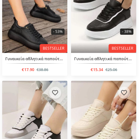
- 53%
- 38%
BESTSELLER
BESTSELLER
Γυναικεία αθλητικά παπούτσια με κορδόνια
Γυναικεία αθλητικά παπούτσια
€17.90
€15.34
€38.86
€25.06