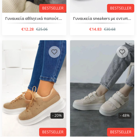
BESTSELLER
BESTSELLER
Γυναικεία αθλητικά παπούτσια με κορδόνια
Γυναικεία sneakers με εντυπωσιακό μοτίβο
€12.28
€14.83
€25.06
€30.68
- 20%
- 48%
BESTSELLER
BESTSELLER