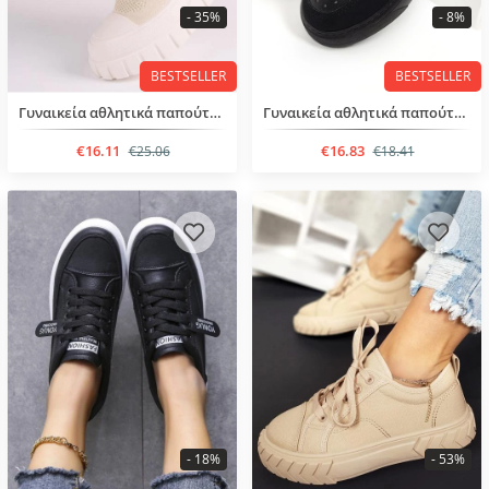
- 35%
- 8%
BESTSELLER
BESTSELLER
Γυναικεία αθλητικά παπούτσια
Γυναικεία αθλητικά παπούτσια με κορδόνια
€16.11
€16.83
€25.06
€18.41
- 18%
- 53%