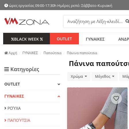
ώρες εργασίας 09:00-17:30h Ημέρες ρεπό: Σάββατο-Κυριακή
Α
OUTLET
BLACK WEEK
ΓΥΝΑΙΚΕΣ
ΑΝΔΡ
Аρχή
ΓΥΝΑΙΚΕΣ
Παπούτσια
Πάνινα παπούτσια
Πάνινα παπούτσ
Κατηγορίες
Χρώμα
Μέγεθος
Μά
OUTLET
ΓΥΝΑΙΚΕΣ
ΡΟΎΧΑ
ΠΑΠΟΎΤΣΙΑ