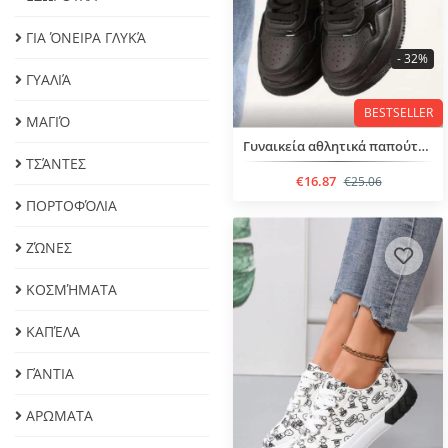
ΓΙΑ ΌΝΕΙΡΑ ΓΛΥΚΆ
- 32%
ΓΥΑΛΙΆ
BESTSELLER
ΜΑΓΙΌ
Γυναικεία αθλητικά παπούτσια
ΤΣΆΝΤΕΣ
€16.87
€25.06
ΠΟΡΤΟΦΌΛΙΑ
ΖΏΝΕΣ
ΚΟΣΜΉΜΑΤΑ
ΚΑΠΈΛΑ
ΓΆΝΤΙΑ
ΑΡΩΜΑΤΑ