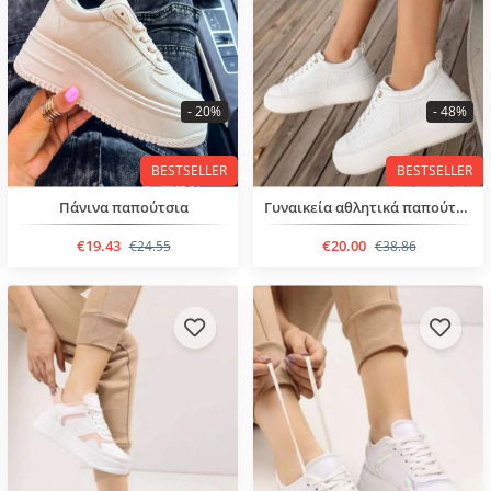
- 20%
- 48%
BESTSELLER
BESTSELLER
Πάνινα παπούτσια
Γυναικεία αθλητικά παπούτσια με κορδόνια
€19.43
€20.00
€24.55
€38.86