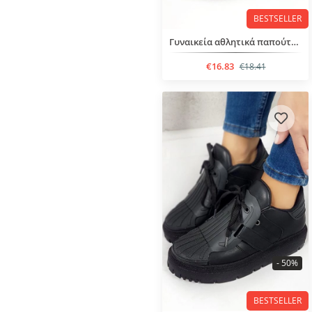
BESTSELLER
Γυναικεία αθλητικά παπούτσια με κορδόνια
€16.83
€18.41
- 50%
BESTSELLER