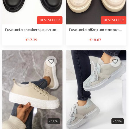
BESTSELLER
BESTSELLER
Γυναικεία sneakers με εντυπωσιακό σχέδιο
Γυναικεία αθλητικά παπούτσια με κορδόνια
€17.39
€18.67
- 50%
- 51%