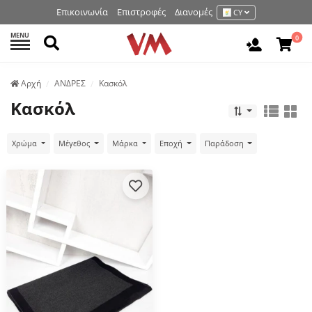
Επικοινωνία
Επιστροφές
Διανομές
CY
MENU
Αναζήτηση
0
Είσοδος 
Аρχή
ΑΝΔΡΕΣ
Κασκόλ
Κασκόλ
Χρώμα
Μέγεθος
Μάρκα
Εποχή
Παράδοση