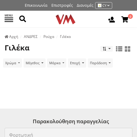
Επικοινωνία
Επιστροφές
Διανομές
CY
MENU
Αναζήτηση
0
Είσοδος 
Аρχή
ΑΝΔΡΕΣ
Ρούχα
Γιλέκα
Γιλέκα
Χρώμα
Μέγεθος
Μάρκα
Εποχή
Παράδοση
Παρακολούθηση παραγγελίας