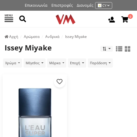
Επικοινωνία
Επιστροφές
Διανομές
CY
MENU
Αναζήτηση
0
Είσοδος 
Аρχή
Αρώματα
Ανδρικά
Issey Miyake
Issey Miyake
Χρώμα
Μέγεθος
Μάρκα
Εποχή
Παράδοση